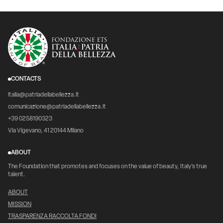
CONTACTS
italia@patriadellabellezza.it
comunicazione@patriadellabellezza.it
+39 0258190323
Via Vigevano, 41 20144 Milano
ABOUT
The Foundation that promotes and focuses on the value of beauty, Italy's true
talent.
ABOUT
MISSION
TRASPARENZA RACCOLTA FONDI