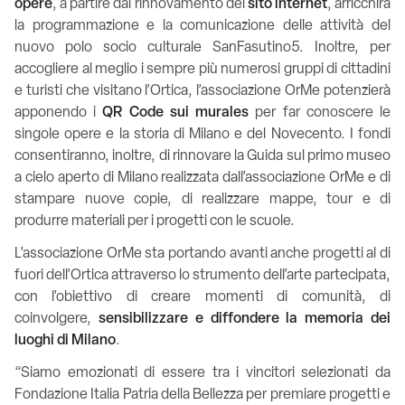
opere
, a partire dal rinnovamento del
sito internet
, arricchirà
la programmazione e la comunicazione delle attività del
nuovo polo socio culturale SanFasutino5. Inoltre, per
accogliere al meglio i sempre più numerosi gruppi di cittadini
e turisti che visitano l’Ortica, l’associazione OrMe potenzierà
apponendo i
QR Code sui murales
per far conoscere le
singole opere e la storia di Milano e del Novecento. I fondi
consentiranno, inoltre, di rinnovare la Guida sul primo museo
a cielo aperto di Milano realizzata dall’associazione OrMe e di
stampare nuove copie, di realizzare mappe, tour e di
produrre materiali per i progetti con le scuole.
L’associazione OrMe sta portando avanti anche progetti al di
fuori dell’Ortica attraverso lo strumento dell’arte partecipata,
con l’obiettivo di creare momenti di comunità, di
coinvolgere,
sensibilizzare e diffondere la memoria dei
luoghi di Milano
.
“Siamo emozionati di essere tra i vincitori selezionati da
Fondazione Italia Patria della Bellezza per premiare progetti e