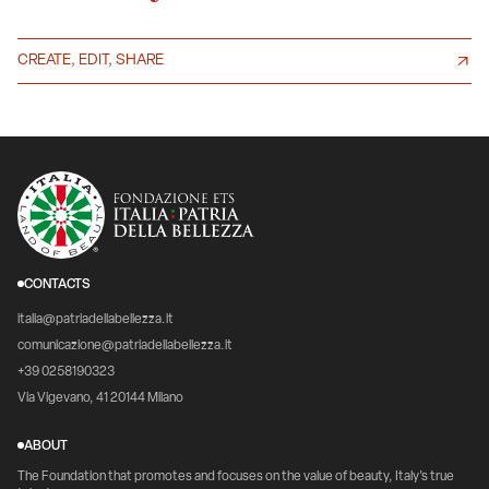
CREATE, EDIT, SHARE
CONTACTS
italia@patriadellabellezza.it
comunicazione@patriadellabellezza.it
+39 0258190323
Via Vigevano, 41 20144 Milano
ABOUT
The Foundation that promotes and focuses on the value of beauty, Italy's true