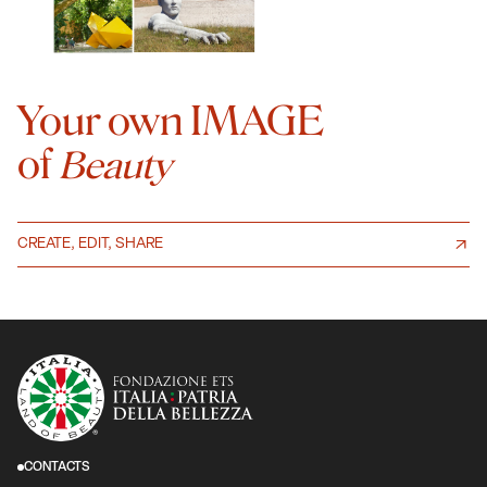
Your own IMAGE
of
Beauty
CREATE, EDIT, SHARE
CONTACTS