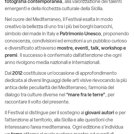
fotografia contemporanea
, alla valorizzazione dei talenti
emergenti e della ricchezza culturale della Sicilia.
Nel cuore del Mediterraneo, il Festival esalta in modo
creativo la bellezza di uno tra i più bei borghi barocchi,
simbolo del made in Italy e
Patrimonio Unesco
, proponendo
conoscenza, condivisioni ed emozioni a un pubblico curioso
e diversificato attraverso
mostre, eventi, talk, workshop e
premi
. Il successo è confermato dall’attenzione che ogni
anno rivolgono media nazionali e internazionali.
Dal
2012
costituisce un’occasione di approfondimento
dedicata ai diversi linguaggi delle arti visive rievocando la più
antica delle peculiarità del Mediterraneo, l'armonia del
dialogo tra culture diverse nel
“mare fra le terre”
, per
raccontare il volto del presente.
Il Festival si distingue per il sostegno ai
giovani autori
e per
l'attenzione al territorio, alla Sicilia e alle questioni che
interessano l'area mediterranea. Ogni edizione s’individua