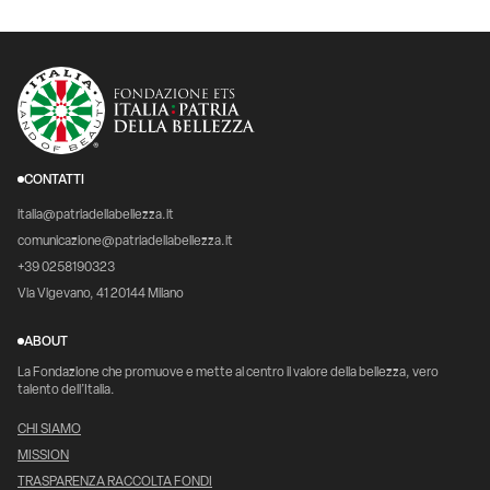
CONTATTI
italia@patriadellabellezza.it
comunicazione@patriadellabellezza.it
+39 0258190323
Via Vigevano, 41 20144 Milano
ABOUT
La Fondazione che promuove e mette al centro il valore della bellezza, vero
talento dell’Italia.
CHI SIAMO
MISSION
TRASPARENZA RACCOLTA FONDI