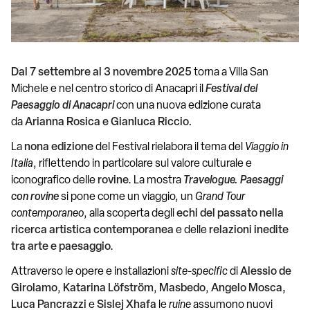
Dal 7 settembre al 3 novembre 2025
torna a Villa San
Michele e nel centro storico di Anacapri il
Festival del
Paesaggio
di Anacapri
con una nuova edizione curata
da
Arianna Rosica e Gianluca Riccio
.
La
nona edizione
del Festival rielabora il tema del
Viaggio in
Italia
, riflettendo in particolare sul valore culturale e
iconografico
delle
rovine.
La mostra
Travelogue. Paesaggi
con rovine
si pone come un viaggio, un
Grand Tour
contemporaneo
, alla scoperta degli
echi del passato nella
ricerca artistica contemporanea
e delle
relazioni inedite
tra arte e paesaggio.
Attraverso le opere e installazioni
site-specific
di
Alessio de
Girolamo
,
Katarina Löfström
,
Masbedo
,
Angelo Mosca,
Luca Pancrazzi
e
Sislej Xhafa
le
ruine
assumono nuovi