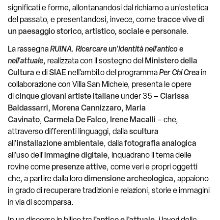
significati e forme, allontanandosi dal richiamo a un’estetica
del passato, e presentandosi, invece, come
tracce vive di
un paesaggio storico, artistico, sociale e personale
.
La rassegna
RUINA. Ricercare un'identità nell'antico e
nell'attuale
, realizzata con il sostegno del
Ministero della
Cultura
e di
SIAE
nell’ambito del programma
Per Chi Crea
in
collaborazione con Villa San Michele, presenta le opere
di
cinque giovani artiste italiane
under 35 –
Clarissa
Baldassarri
,
Morena Cannizzaro
,
Maria
Cavinato
,
Carmela De Falco
,
Irene Macalli
– che,
attraverso differenti linguaggi, dalla
scultura
all'
installazione ambientale
, dalla
fotografia analogica
all'uso dell'
immagine digitale
, inquadrano il tema delle
rovine come
presenze attive
, come veri e propri oggetti
che, a partire dalla loro
dimensione archeologica
, appaiono
in grado di recuperare tradizioni e relazioni, storie e immagini
in via di scomparsa.