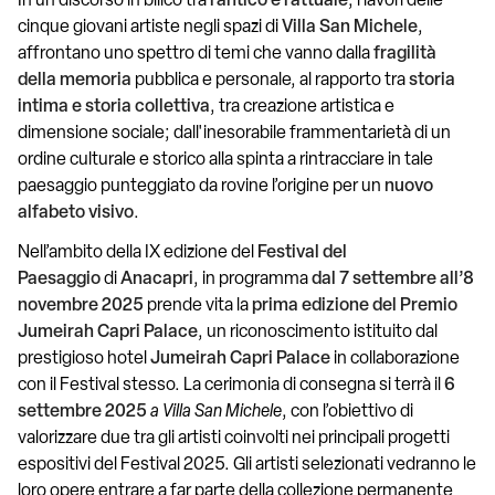
In un discorso in bilico tra
l'antico e l'attuale
, i lavori delle
cinque giovani artiste negli spazi di
Villa San Michele
,
affrontano uno spettro di temi che vanno dalla
fragilità
della memoria
pubblica e personale, al rapporto tra
storia
intima e storia collettiva
, tra creazione artistica e
dimensione sociale; dall'inesorabile frammentarietà di un
ordine culturale e storico alla spinta a rintracciare in tale
paesaggio punteggiato da rovine l’origine per un
nuovo
alfabeto visivo
.
Nell’ambito della IX edizione del
Festival del
Paesaggio
di
Anacapri
, in programma
dal 7 settembre all’8
novembre 2025
prende vita la
prima edizione del Premio
Jumeirah Capri Palace
, un riconoscimento istituito dal
prestigioso hotel
Jumeirah Capri Palace
in collaborazione
con il Festival stesso.
La cerimonia di consegna si terrà il
6
settembre 2025
a Villa San Michele
, con l’obiettivo di
valorizzare due tra gli artisti coinvolti nei principali progetti
espositivi del Festival 2025. Gli artisti selezionati vedranno le
loro opere entrare a far parte della collezione permanente