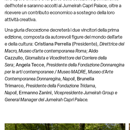
dell’hotel e saranno accolti al Jumeirah Capri Palace, oltre a
ricevere un contributo economico a sostegno della loro
attività creativa.
Una giuria d’eccezione decreterà i due vincitori della prima
edizione, composta da autorevoli figure del mondo dell’arte
e della cultura:
Cristiana Perrella
(Presidente),
Direttrice del
Macro, Museo d’arte contemporanea Roma;
Aldo
Cazzullo
,
Giornalista e Vicedirettore del Corriere della
Sera
;
Angela Tecce
,
Presidente della Fondazione Donnaregina
per le arti contemporanee / Museo MADRE, Museo d’Arte
Contemporanea Donnaregina, Napoli
,
Brunella
Trimarco
,
Presidente della Fondazione Tridama,
Napoli
,
Ermanno Zanini
,
Vicepresidente Jumeirah Group e
General Manager del Jumeirah Capri Palace.