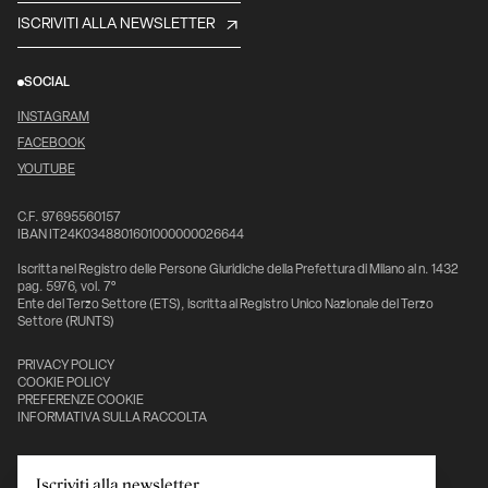
ISCRIVITI ALLA NEWSLETTER
SOCIAL
INSTAGRAM
FACEBOOK
YOUTUBE
C.F. 97695560157
IBAN IT24K0348801601000000026644
Iscritta nel Registro delle Persone Giuridiche della Prefettura di Milano al n. 1432
pag. 5976, vol. 7°
Ente del Terzo Settore (ETS), iscritta al Registro Unico Nazionale del Terzo
Settore (RUNTS)
PRIVACY POLICY
COOKIE POLICY
PREFERENZE COOKIE
INFORMATIVA SULLA RACCOLTA
Con il sostegno di:
Iscriviti alla newsletter