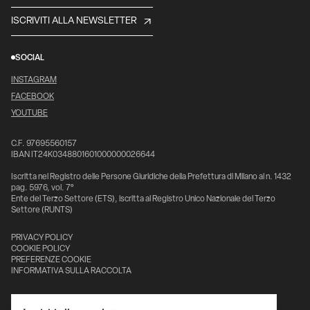
ISCRIVITI ALLA NEWSLETTER
SOCIAL
INSTAGRAM
FACEBOOK
YOUTUBE
C.F. 97695560157
IBAN IT24K0348801601000000026644
Iscritta nel Registro delle Persone Giuridiche della Prefettura di Milano al n. 1432
pag. 5976, vol. 7°
Ente del Terzo Settore (ETS), iscritta al Registro Unico Nazionale del Terzo
Settore (RUNTS)
PRIVACY POLICY
COOKIE POLICY
PREFERENZE COOKIE
INFORMATIVA SULLA RACCOLTA
Con il sostegno di: