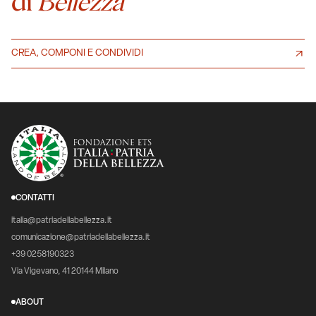
di
Bellezza
CREA, COMPONI E CONDIVIDI
CONTATTI
italia@patriadellabellezza.it
comunicazione@patriadellabellezza.it
+39 0258190323
Via Vigevano, 41 20144 Milano
ABOUT