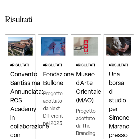
Risultati
RISULTATI
RISULTATI
RISULTATI
RISULTATI
Convento
Fondazione
Museo
Una
Santissima
Bullone
d'Arte
borsa
Annunciata:
Orientale
di
Progetto
RCS
(MAO)
studio
adottato
Academy
da Next
per
Progetto
Different
in
Simone
adottato
nel 2025
collaborazione
da The
Marano
Branding
con
presso