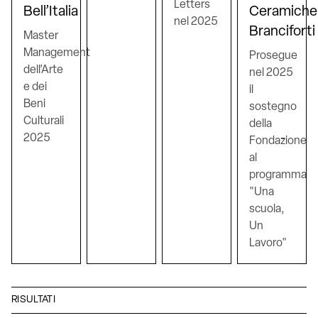
Letters
Bell’Italia
Ceramiche
nel 2025
Branciforti
Master
Management
Prosegue
dell’Arte
nel 2025
e dei
il
Beni
sostegno
Culturali
della
2025
Fondazione
al
programma
"Una
scuola,
Un
Lavoro"
RISULTATI