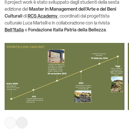
Il project work è stato sviluppato dagli studenti della sesta
edizione del
Master in Management dell’Arte e dei Beni
Culturali
di
RCS Academy
, coordinati dal progettista
culturale Luca Martelli e in collaborazione con la rivista
Bell’Italia
e
Fondazione Italia Patria della Bellezza
.