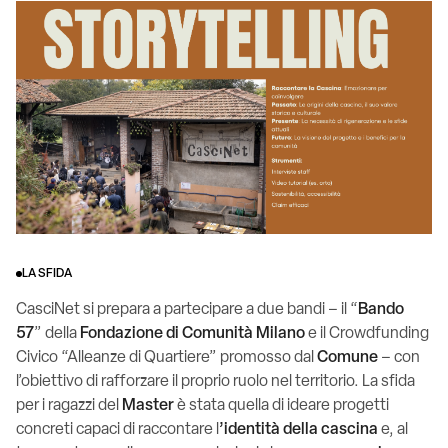
LA SFIDA
CasciNet si prepara a partecipare a due bandi – il “
Bando
57
” della
Fondazione di Comunità Milano
e il Crowdfunding
Civico “Alleanze di Quartiere” promosso dal
Comune
– con
l’obiettivo di rafforzare il proprio ruolo nel territorio. La sfida
per i ragazzi del
Master
è stata quella di ideare progetti
concreti capaci di raccontare l
’identità della cascina
e, al