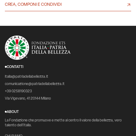
CREA, COMPONI E CONDIVIDI
CONTATTI
italia@patriadellabellezza.it
comunicazione@patriadellabellezza.it
+39 0258190323
Via Vigevano, 41 20144 Milano
ABOUT
La Fondazione che promuove e mette al centro il valore della bellezza, vero
talento dell’Italia.