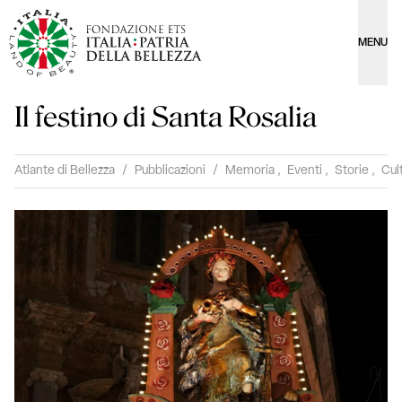
MENU
Il festino di Santa Rosalia
Atlante di Bellezza
/
Pubblicazioni
/
Memoria
,
Eventi
,
Storie
,
Cul