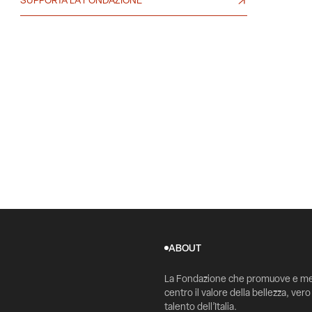
SUPPORTA LA FONDAZIONE
ABOUT
La Fondazione che promuove e me
centro il valore della bellezza, vero
talento dell’Italia.