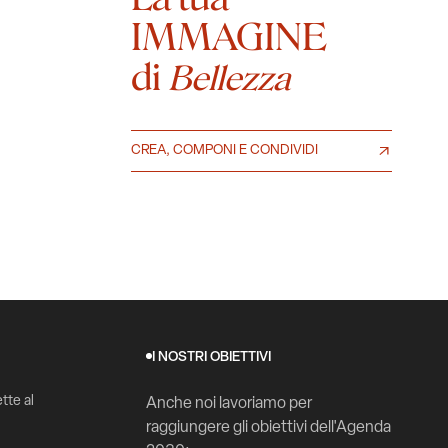
IMMAGINE
di
Bellezza
CREA, COMPONI E CONDIVIDI
I NOSTRI OBIETTIVI
tte al
Anche noi lavoriamo per
raggiungere gli obiettivi dell'Agenda