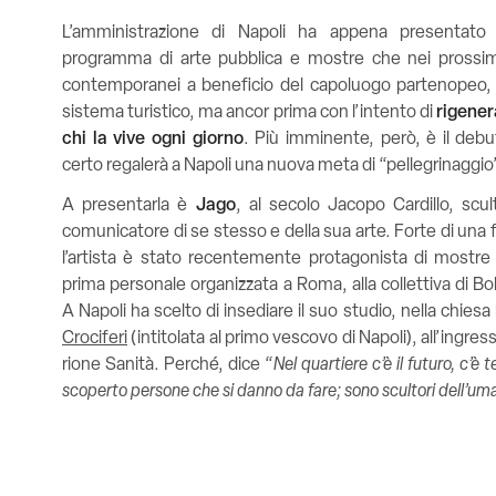
L’amministrazione di Napoli ha appena presentato
programma di arte pubblica e mostre che nei prossimi
contemporanei a beneficio del capoluogo partenopeo, p
sistema turistico, ma ancor prima con l’intento di
rigener
chi la vive ogni giorno
. Più imminente, però, è il debut
certo regalerà a Napoli una nuova meta di “pellegrinaggio”
A presentarla è
Jago
, al secolo Jacopo Cardillo, sc
comunicatore di se stesso e della sua arte. Forte di una
l’artista è stato recentemente protagonista di mostre
prima personale organizzata a Roma, alla collettiva di Bo
A Napoli ha scelto di insediare il suo studio, nella chies
Crociferi
(intitolata al primo vescovo di Napoli), all’ingres
rione Sanità. Perché, dice “
Nel quartiere c’è il futuro, c’è 
scoperto persone che si danno da fare; sono scultori dell’uma