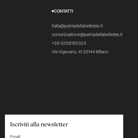
CONTATTI
italia@patriadellabellezza.it
comunicazione@patriadellabellezza.it
+39 0258190323
Via Vigevano, 41 20144 Milano
Iscriviti alla newsletter
C.F. 97695560157
Email