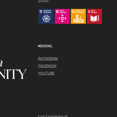
2030:
SOCIAL
a
INSTAGRAM
FACEBOOK
ITY
YOUTUBE
Con il sostegno di: