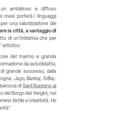
 un ambizioso e diffuso
 mesi porterà i linguaggi
er una valorizzazione del
are la città, a vantaggio di
to di un’iniziativa che per
 artistico.
ultore del marmo e grande
 formazione da autodidatta,
 di grande successo, dalla
logna: J
ago, Banksy, TvBoy
.
a barocca di
Sant’Aspreno ai
so del Borgo dei Vergini, nel
terreno fertile e creatività. Ho
nità”.