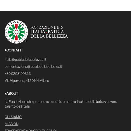
CONTATTI
italia@patriadellabellezza.it
comunicazione@patriadellabellezza.it
+39 0258190323
Via Vigevano, 41 20144 Milano
ABOUT
La Fondazione che promuove e mette al centro il valore della bellezza, vero
talento dell’Italia.
CHI SIAMO
MISSION