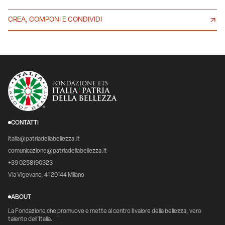
CREA, COMPONI E CONDIVIDI
CONTATTI
italia@patriadellabellezza.it
comunicazione@patriadellabellezza.it
+39 0258190323
Via Vigevano, 41 20144 Milano
ABOUT
La Fondazione che promuove e mette al centro il valore della bellezza, vero
talento dell’Italia.