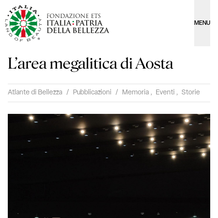
MENU
L’area megalitica di Aosta
Atlante di Bellezza
/
Pubblicazioni
/
Memoria
,
Eventi
,
Storie