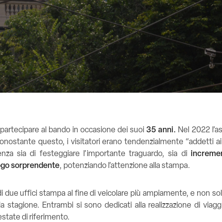
 partecipare al bando in occasione dei suoi
35 anni.
Nel 2022 l’a
nostante questo, i visitatori erano tendenzialmente “addetti ai l
enza sia di festeggiare l’importante traguardo, sia di
incremen
uogo sorprendente
, potenziando l’attenzione alla stampa.
i due uffici stampa al fine di veicolare più ampiamente, e non solo a 
 la stagione.
Entrambi si sono dedicati alla realizzazione di via
testate di riferimento.