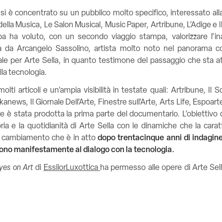
 si è concentrato su un pubblico molto specifico, interessato al
della Musica, Le Salon Musical, Music Paper, Artribune, L’Adige e I
a ha voluto, con un secondo viaggio stampa, valorizzare l’i
zzata da Arcangelo Sassolino, artista molto noto nel panorama 
le per Arte Sella, in quanto testimone del passaggio che sta at
alla tecnologia.
olti articoli e un’ampia visibilità in testate quali: Artribune, Il S
anews, Il Giornale Dell’Arte, Finestre sull’Arte, Arts Life, Espoarte,
se è stata prodotta la prima parte del documentario.
L’obiettivo
ria e la quotidianità di Arte Sella con le dinamiche che la cara
di cambiamento che è in atto
dopo trentacinque anni di indagine
aprono manifestamente al dialogo con la tecnologia.
yes on Art
di
EssilorLuxottica
ha permesso alle opere di Arte Sell