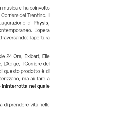
la musica e ha coinvolto
l Corriere del Trentino.
Il
naugurazione di
Physis
,
contemporaneo. L’opera
traversando: l’apertura
ole 24 Ore, Exibart, Elle
 L’Adige, Il Corriere del
 di questo prodotto è di
tterizzano, ma aiutare a
 ininterrotta nel quale
a di prendere vita nelle