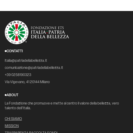
CONTATTI
italia@patriadellabellezza.it
comunicazione@patriadellabellezza.it
+39 0258190323
Via Vigevano, 41 20144 Milano
ABOUT
La Fondazione che promuove e mette al centro il valore della bellezza, vero
talento dell’Italia.
CHI SIAMO
MISSION