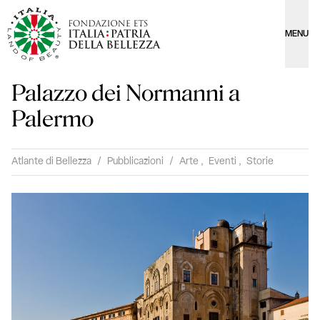
MENU
Palazzo dei Normanni a
Palermo
Atlante di Bellezza
/
Pubblicazioni
/
Arte
,
Eventi
,
Storie